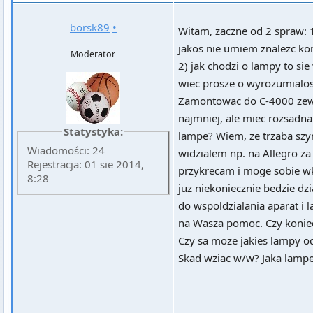
borsk89
•
Witam, zaczne od 2 spraw: 1
jakos nie umiem znalezc ko
Moderator
2) jak chodzi o lampy to sie
wiec prosze o wyrozumialosc
Zamontowac do C-4000 zew.
najmniej, ale miec rozsadn
Statystyka:
lampe? Wiem, ze trzaba szyn
Wiadomości: 24
widzialem np. na Allegro za o
Rejestracja: 01 sie 2014,
przykrecam i moge sobie wk
8:28
juz niekoniecznie bedzie dz
do wspoldzialania aparat i l
na Wasza pomoc. Czy koniecz
Czy sa moze jakies lampy od
Skad wziac w/w? Jaka lampe