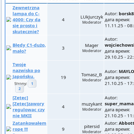
Zewnetrzna
lampa do C-
Autor:
borsk
LUkJurczyk
4000: Czy da
4
дата время:
Moderator
się prosto i
11.11.25 - 08
skutecznie?
Autor:
Błędy C1-dużo,
wojciechows
Mager
3
mało?
дата время:
Moderator
29.10.25 - 22
Twoje
nazwisko po
Autor:
MAYL
Tomasz_B
Japońsku.
19
дата время:
Moderator
21.10.25 - 17
Strony:
1
2
[Zetec]
Autor:
[Zetec]zawory
super_mama
muzykant
4
regulowac czy
дата время:
Moderator
nie MKII
21.10.25 - 11
Zatankowałem
Autor:
Abbot
pitersid
ropę !!!
9
дата время:
Moderator