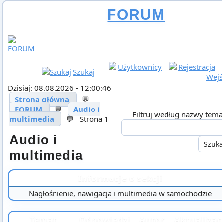
FORUM
Użytkownicy
Rejestracja
Szukaj
Wejś
Dzisiaj: 08.08.2026 - 12:00:46
Strona główna
💬
FORUM
💬
Audio i
Filtruj według nazwy tema
multimedia
💬
Strona 1
Audio i
multimedia
Informacje o sekcji
Nagłośnienie, nawigacja i multimedia w samochodzie
Temat
Odpowiedzi
Autor
Aktualizac