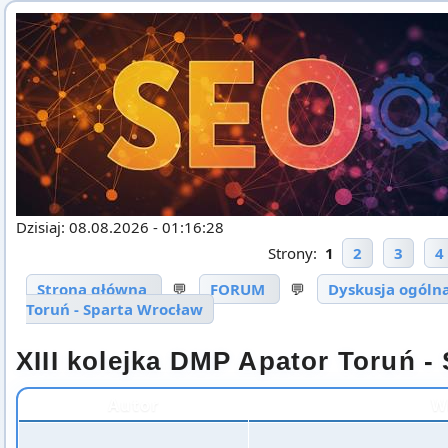
Dzisiaj: 08.08.2026 - 01:16:28
Strony:
1
2
3
4
Strona główna
💬
FORUM
💬
Dyskusja ogóln
Toruń - Sparta Wrocław
XIII kolejka DMP Apator Toruń -
Autor
W