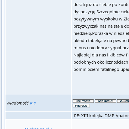
doszli już do siebie po kont
dyspozycję.Szczególnie cieka
pozytywnym wyskoku w Ziel
przyzwyczaił nas na stałe d
niedzielę.Porażka w niedziel
układu tabeli,ale na pewno 
minus i niedobry sygnał prz
Najlepiej dla nas i kibiców 
podobnych okolicznościach 
pominięciem fatalnego upa
Wiadomość
#
1
RE: XIII kolejka DMP Apator
telekrowa.pl
•