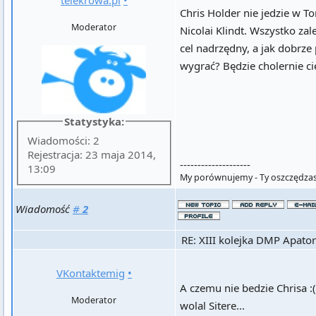
Chris Holder nie jedzie w T
Moderator
Nicolai Klindt. Wszystko za
cel nadrzędny, a jak dobrze 
wygrać? Będzie cholernie ci
Statystyka:
Wiadomości: 2
Rejestracja: 23 maja 2014,
--------------------
13:09
My porównujemy - Ty oszczędzas
Wiadomość
#
2
RE: XIII kolejka DMP Apator
VKontaktemig
•
A czemu nie bedzie Chrisa :(
Moderator
wolal Sitere...