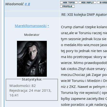
Wiadomość
#
8
RE: XIII kolejka DMP Apator
MarekRomanowski
•
Crump zlamal rzepke kolano
uraz,ale w Toruniu raczej n
Moderator
tym sezonie jednak licza sie
o medale.Kto wie,moze Jaso
tej pory to jednak nie ten 
ma kto przetrzepac skory w
wierze. Mimo prawdopodobn
tak ciezko.Zbyt duze smary
meczu.Chociaz jak Zagar po
Statystyka:
wie.W Toruniu i Miedzin i Dr
Wiadomości: 82
niz z ZKZ. Nawet w pelnym 
Rejestracja: 24 mar 2013,
Torunia by nie wywiozl ( op
16:41
bylby zapewne zaciety.Bez
sobie poradzic a jak nadarzy