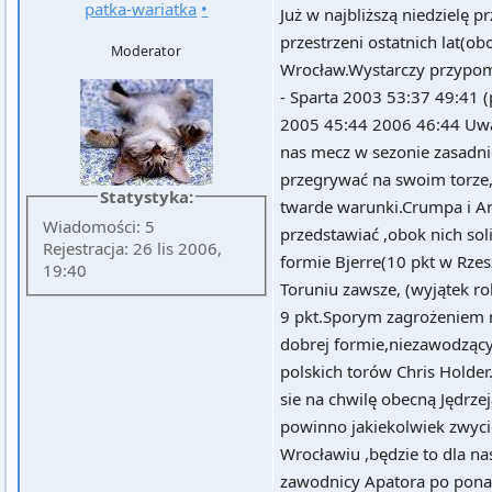
patka-wariatka
•
Już w najbliższą niedzielę p
przestrzeni ostatnich lat(o
Moderator
Wrocław.Wystarczy przypomn
- Sparta 2003 53:37 49:41 (
2005 45:44 2006 46:44 Uważ
nas mecz w sezonie zasadn
przegrywać na swoim torze
Statystyka:
twarde warunki.Crumpa i A
Wiadomości: 5
przedstawiać ,obok nich sol
Rejestracja: 26 lis 2006,
formie Bjerre(10 pkt w Rze
19:40
Toruniu zawsze, (wyjątek ro
9 pkt.Sporym zagrożeniem 
dobrej formie,niezawodzący
polskich torów Chris Hold
sie na chwilę obecną Jędrze
powinno jakiekolwiek zwyc
Wrocławiu ,będzie to dla na
zawodnicy Apatora po ponad