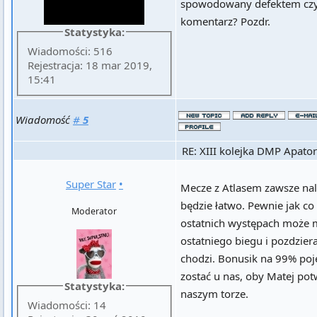
spowodowany defektem czy
komentarz? Pozdr.
Statystyka:
Wiadomości: 516
Rejestracja: 18 mar 2019,
15:41
Wiadomość
#
5
RE: XIII kolejka DMP Apator
Super Star
•
Mecze z Atlasem zawsze nale
będzie łatwo. Pewnie jak co
Moderator
ostatnich występach może m
ostatniego biegu i pozdziera
chodzi. Bonusik na 99% poj
zostać u nas, oby Matej pot
Statystyka:
naszym torze.
Wiadomości: 14