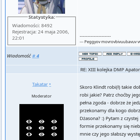
Statystyka:
Wiadomości: 8492
Rejestracja: 24 maja 2006,
--------------------
22:01
--- Peggyov movrovbivuubavuv v
Wiadomość
#
4
RE: XIII kolejka DMP Apator
Takatar
•
Skoro Klindt robi(ł) takie 
robi jakie? Patrz choćby je
Moderator
pełna zgoda - dobrze że jedz
przekonamy dla kogo dobrze.
Dżasona? :) Pytam z czystej
formie przekonamy się nieb
mnie czy jego słabszy wyst