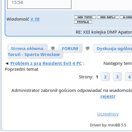
15:56
Wiadomość
#
10
RE: XIII kolejka DMP Apator
Strona główna
💬
FORUM
💬
Dyskusja ogóln
Toruń - Sparta Wrocław
◄
Problem z grą Resident Evil 4 PC
:
Następny tem
Poprzedni temat
Strony:
1
2
3
4
Administrator zabronił gościom odpowiadać na wiadomości! A
rejestr
Uczestnicy
Driven by: miniBB 5.5