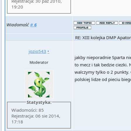
Rejestracja: 30 paź 2010,
19:20
Wiadomość
#
6
RE: XIII kolejka DMP Apator
jozio543
•
jakby nieporadnie Sparta ni
Moderator
to mecz i tak bedzie ciezki.
walczymy tylko o 2 punkty.
polskiej lidze od pieciu bie
Statystyka:
Wiadomości: 85
Rejestracja: 06 sie 2014,
17:18