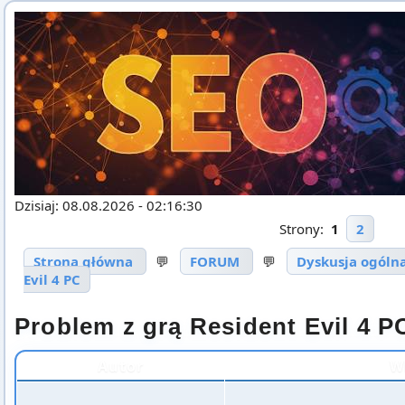
Dzisiaj: 08.08.2026 - 02:16:30
Strony:
1
2
Strona główna
💬
FORUM
💬
Dyskusja ogóln
Evil 4 PC
Problem z grą Resident Evil 4 P
Autor
W