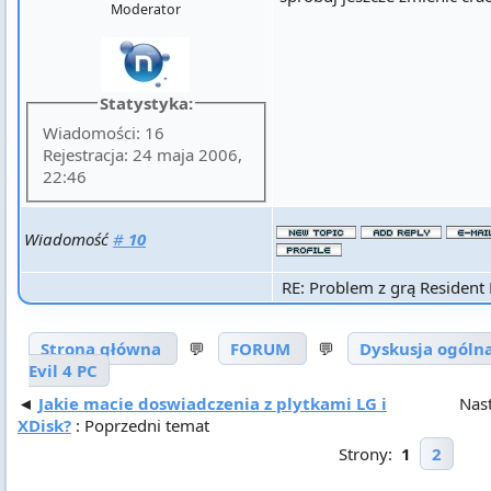
Moderator
Statystyka:
Wiadomości: 16
Rejestracja: 24 maja 2006,
22:46
Wiadomość
#
10
RE: Problem z grą Resident 
Strona główna
💬
FORUM
💬
Dyskusja ogóln
Evil 4 PC
◄
Jakie macie doswiadczenia z plytkami LG i
Nas
XDisk?
: Poprzedni temat
Strony:
1
2