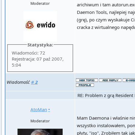
Moderator
arichiwum i tam autorun.exe
Daemon Tools, najlepiej na
(grę), po czym wyskakuje Ci i
cracka z wirtualnego napędu
Statystyka:
Wiadomości: 72
Rejestracja: 07 paź 2007,
5:04
Wiadomość
#
2
RE: Problem z grą Resident 
AtoMan
•
Mam Daemona i właśnie nim 
Moderator
wszystko instalowałem, pon
płyty, "iso". Zrobiłem tak ja