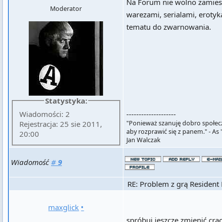
Na Forum nie wolno zamiesz
Moderator
warezami, serialami, erotyk
tematu do zwarnowania.
Statystyka:
--------------------
Wiadomości: 2
"Ponieważ szanuję dobro społeczn
Rejestracja: 25 sie 2011,
aby rozprawić się z panem." - As "
20:00
Jan Walczak
Wiadomość
#
9
RE: Problem z grą Resident 
maxglick
•
spróbuj jeszcze zmienić cra