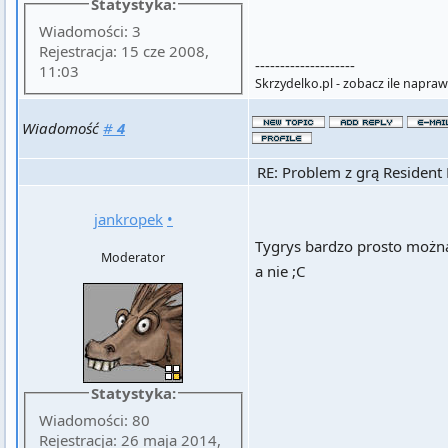
Statystyka:
Wiadomości: 3
Rejestracja: 15 cze 2008,
--------------------
11:03
Skrzydelko.pl - zobacz ile napra
Wiadomość
#
4
RE: Problem z grą Resident 
jankropek
•
Tygrys bardzo prosto można
Moderator
a nie ;C
Statystyka:
Wiadomości: 80
Rejestracja: 26 maja 2014,