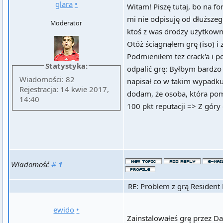
glara
•
Witam! Piszę tutaj, bo na fo
mi nie odpisuję od dłuższe
Moderator
ktoś z was drodzy użytkown
Otóż ściągnąłem grę (iso) i
Podmieniłem też crack'a i p
Statystyka:
odpalić grę: Byłbym bardzo
Wiadomości: 82
napisał co w takim wypadku
Rejestracja: 14 kwie 2017,
dodam, że osoba, która po
14:40
100 pkt reputacji => Z góry
Wiadomość
#
1
RE: Problem z grą Resident 
ewido
•
Zainstalowałeś grę przez D