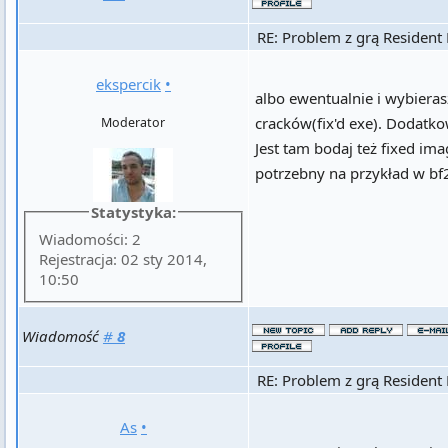
RE: Problem z grą Resident 
ekspercik
•
albo ewentualnie i wybieras
cracków(fix'd exe). Dodatkow
Moderator
Jest tam bodaj też fixed ima
potrzebny na przykład w bf
Statystyka:
Wiadomości: 2
Rejestracja: 02 sty 2014,
10:50
Wiadomość
#
8
RE: Problem z grą Resident 
As
•