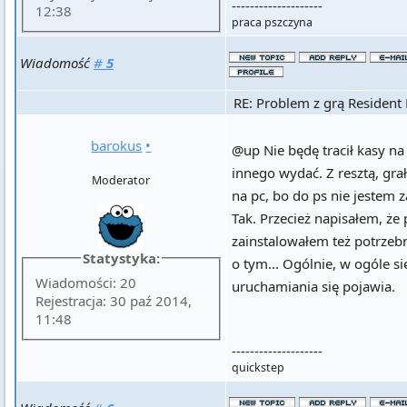
--------------------
12:38
praca pszczyna
Wiadomość
#
5
RE: Problem z grą Resident 
barokus
•
@up Nie będę tracił kasy na 
innego wydać. Z resztą, gra
Moderator
na pc, bo do ps nie jestem
Tak. Przecież napisałem, że
zainstalowałem też potrzeb
Statystyka:
o tym... Ogólnie, w ogóle si
Wiadomości: 20
uruchamiania się pojawia.
Rejestracja: 30 paź 2014,
11:48
--------------------
quickstep