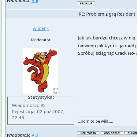
Wiadomość
#
6
RE: Problem z grą Resident 
wilder
•
Jak tak bardzo chcesz w nią
Moderator
niewiem jak bym ci ją miał p
Spróbuj sciągnąć Crack No
Statystyka:
Wiadomości: 92
Rejestracja: 02 paź 2007,
--------------------
22:46
...born to be wild.....
Wiadomość
#
7