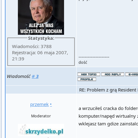
Statystyka:
Wiadomości: 3788
Rejestracja: 06 maja 2007,
--------------------
21:39
dość
Wiadomość
#
3
RE: Problem z grą Resident 
przemek
•
a wrzuciłeś cracka do folder
komputer/napęd wirtualny z g
Moderator
wklejasz tam gdize zainstal