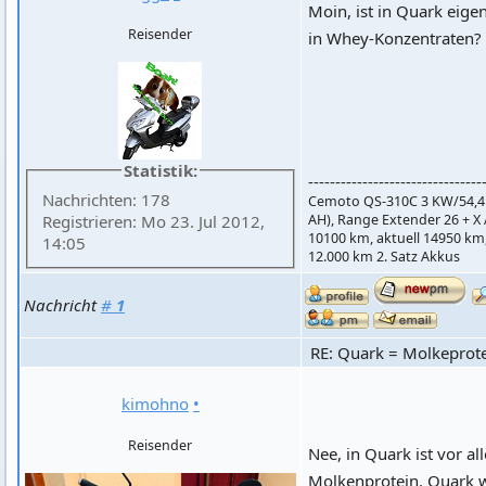
Moin, ist in Quark eigen
Reisender
in Whey-Konzentraten?
Statistik:
--------------------------------
Nachrichten: 178
Cemoto QS-310C 3 KW/54,4 (V
AH), Range Extender 26 + X 
Registrieren: Mo 23. Jul 2012,
10100 km, aktuell 14950 km,
14:05
12.000 km 2. Satz Akkus
Nachricht
#
1
RE: Quark = Molkeprot
kimohno
•
Reisender
Nee, in Quark ist vor al
Molkenprotein. Quark w