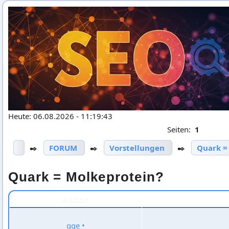
Heute: 06.08.2026 - 11:19:43
Seiten:
1
✒️
FORUM
✒️
Vorstellungen
✒️
Quark =
Quark = Molkeprotein?
Autor
gge
•