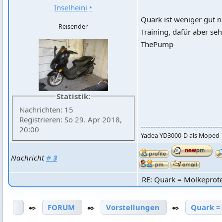
Inselheini
•
Quark ist weniger gut
Reisender
Training, dafür aber se
ThePump
Statistik:
Nachrichten: 15
Registrieren: So 29. Apr 2018,
--------------------------------
20:00
Yadea YD3000-D als Moped
Nachricht
#
3
RE: Quark = Molkeprot
✒️
FORUM
✒️
Vorstellungen
✒️
Quark =