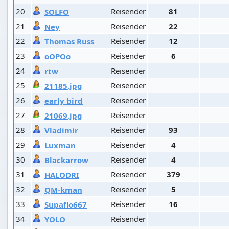
20
Reisender
81
SOLFO
21
Reisender
22
Ney
22
Reisender
12
Thomas Russ
23
Reisender
6
oOPOo
24
Reisender
rtw
25
Reisender
21185.jpg
26
Reisender
early bird
27
Reisender
21069.jpg
28
Reisender
93
Vladimir
29
Reisender
4
Luxman
30
Reisender
4
Blackarrow
31
Reisender
379
HALODRI
32
Reisender
5
QM-kman
33
Reisender
16
Supaflo667
34
Reisender
YOLO