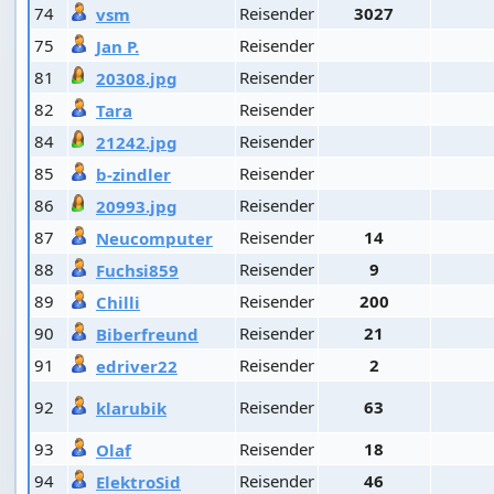
74
Reisender
3027
vsm
75
Reisender
Jan P.
81
Reisender
20308.jpg
82
Reisender
Tara
84
Reisender
21242.jpg
85
Reisender
b-zindler
86
Reisender
20993.jpg
87
Reisender
14
Neucomputer
88
Reisender
9
Fuchsi859
89
Reisender
200
Chilli
90
Reisender
21
Biberfreund
91
Reisender
2
edriver22
92
Reisender
63
klarubik
93
Reisender
18
Olaf
94
Reisender
46
ElektroSid