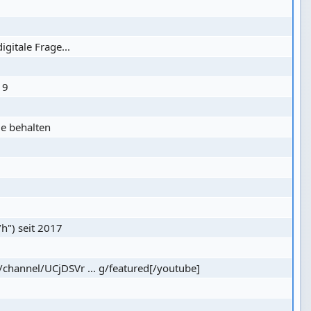
igitale Frage...
19
ie behalten
h") seit 2017
channel/UCjDSVr ... g/featured[/youtube]