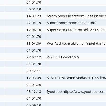
01.01.70
30.01.18
14.02.23
Strom oder Nichtstrom - das ist die d
27.04.19
Summmmmmmmm statt töff
12.06.10
Super Soco CUx in rot seit 27.09.20
01.01.70
18.04.09
Wer Rechtschreibfehler findet darf s
01.01.70
27.07.12
Zero S 11kWZF10.5
01.01.70
29.12.11
12.03.09
SFM-Bikes/Saxxx Madass E ("45 km/
01.01.70
23.12.18
[youtube]https://www.youtube.com/
01.01.70
05.09.10