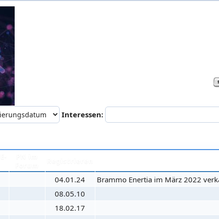
Interessen:
E-
PN im
Registrieren
Forum
04.01.24
Brammo Enertia im März 2022 verka
08.05.10
18.02.17