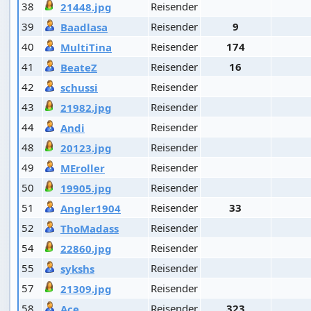
38
Reisender
21448.jpg
39
Reisender
9
Baadlasa
40
Reisender
174
MultiTina
41
Reisender
16
BeateZ
42
Reisender
schussi
43
Reisender
21982.jpg
44
Reisender
Andi
48
Reisender
20123.jpg
49
Reisender
MEroller
50
Reisender
19905.jpg
51
Reisender
33
Angler1904
52
Reisender
ThoMadass
54
Reisender
22860.jpg
55
Reisender
sykshs
57
Reisender
21309.jpg
58
Reisender
323
Ace