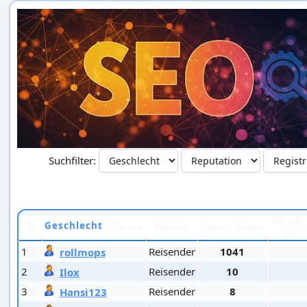
Suchfilter:
PN per 
№
Geschlecht
/ Name
Status
Nachrichten
Mail
1
Reisender
1041
rollmops
2
Reisender
10
Ilox
3
Reisender
8
Hansi123