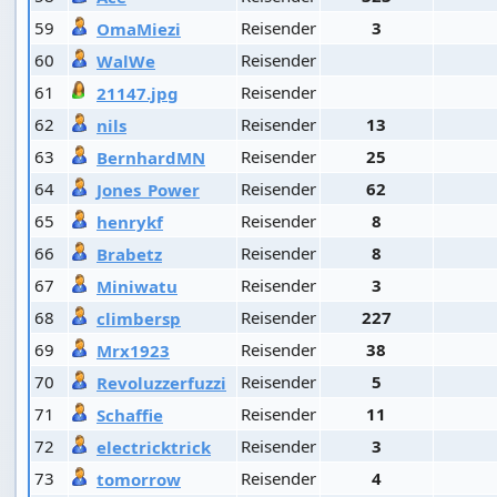
59
Reisender
3
OmaMiezi
60
Reisender
WalWe
61
Reisender
21147.jpg
62
Reisender
13
nils
63
Reisender
25
BernhardMN
64
Reisender
62
Jones_Power
65
Reisender
8
henrykf
66
Reisender
8
Brabetz
67
Reisender
3
Miniwatu
68
Reisender
227
climbersp
69
Reisender
38
Mrx1923
70
Reisender
5
Revoluzzerfuzzi
71
Reisender
11
Schaffie
72
Reisender
3
electricktrick
73
Reisender
4
tomorrow