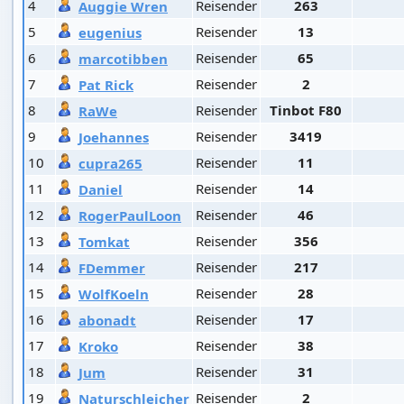
4
Reisender
263
Auggie Wren
5
Reisender
13
eugenius
6
Reisender
65
marcotibben
7
Reisender
2
Pat Rick
8
Reisender
Tinbot F80
RaWe
9
Reisender
3419
Joehannes
10
Reisender
11
cupra265
11
Reisender
14
Daniel
12
Reisender
46
RogerPaulLoon
13
Reisender
356
Tomkat
14
Reisender
217
FDemmer
15
Reisender
28
WolfKoeln
16
Reisender
17
abonadt
17
Reisender
38
Kroko
18
Reisender
31
Jum
19
Reisender
2
Naturschleicher