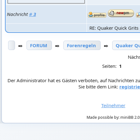
Nachricht
#
3
RE: Quaker Quick Grits 
✒️
FORUM
✒️
Forenregeln
✒️
Quaker Qu
Näch
Seiten:
1
Der Administrator hat es Gästen verboten, auf Nachrichten zu
Sie bitte dem Link:
registri
Teilnehmer
Made possible by: miniBB 2.0