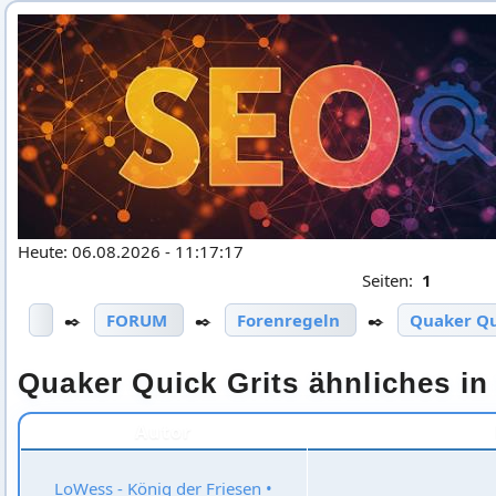
Heute: 06.08.2026 - 11:17:17
Seiten:
1
✒️
FORUM
✒️
Forenregeln
✒️
Quaker Qu
Quaker Quick Grits ähnliches i
Autor
LoWess - König der Friesen
•