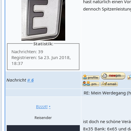
hast natürlich einen Vo
dennoch Spitzenleistun
Statistik:
Nachrichten: 39
Registrieren: Sa 23. Jun 2018,
18:37
Nachricht
#
6
RE: Mein Werdegang (hi
Bzzzt!
•
Reisender
ist doch ne schöne Ver
8x35 Bank: 6x65 und das