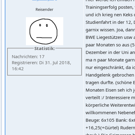
Trainingserfolg posten, 
Reisender
und ich krieg nen Keks d
Studienfahrt in der 12,
garnix wissen. Joa, dann
BWE Liegestützen usw a
paar Monaten so aus (5
Statistik:
Dezember in der Uni ans
Nachrichten: 17
ma n paar Monate garni
Registrieren: Di 31. Jul 2018,
nur eingeschränkt, da
16:42
Handgelenk gebrochen 
tragen durfte. (schöne 
Monaten Eisen seh ich j
verteilt :/ Interessiere m
körperliche Weiterentwi
willkommenen Nebeneffek
Beuge: 6x105 Bank: 6x
+16,25(+Gürtel) Rudern
:heul: ) Die Grimassen b