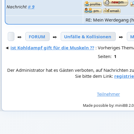
Nachricht
#
9
RE: Mein Werdegang (hi
✒️
FORUM
✒️
Unfälle & Kollisionen
✒️
M
◄
ist Kohldampf gift für die Muskeln ??
: Vorheriges Them
Seiten:
1
Der Administrator hat es Gästen verboten, auf Nachrichten zu
Sie bitte dem Link:
registri
Teilnehmer
Made possible by: miniBB 2.0