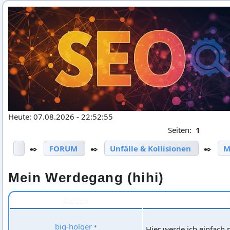
Heute: 07.08.2026 - 22:52:55
Seiten:
1
✒️
FORUM
✒️
Unfälle & Kollisionen
✒️
M
Mein Werdegang (hihi)
Autor
big-holger
•
Hier werde ich einfach