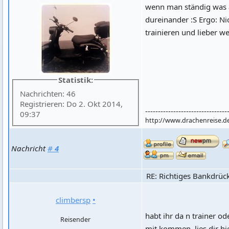
wenn man ständig was a
dureinander :S Ergo: N
trainieren und lieber w
Statistik:
Nachrichten: 46
Registrieren: Do 2. Okt 2014,
--------------------------------
09:37
http://www.drachenreise.d
Nachricht
#
4
RE: Richtiges Bankdrüc
climbersp
•
habt ihr da n trainer od
Reisender
mit kommen, lies dir hi