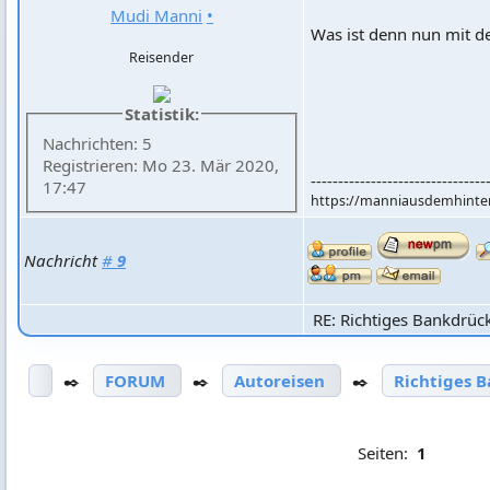
Mudi Manni
•
Was ist denn nun mit d
Reisender
Statistik:
Nachrichten: 5
Registrieren: Mo 23. Mär 2020,
--------------------------------
17:47
https://manniausdemhinte
Nachricht
#
9
RE: Richtiges Bankdrüc
✒️
FORUM
✒️
Autoreisen
✒️
Richtiges 
Seiten:
1