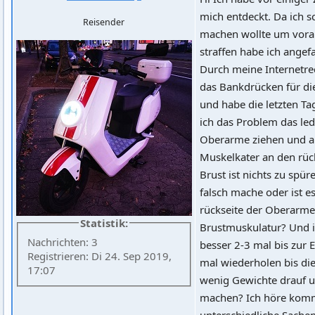
mich entdeckt. Da ich s
Reisender
machen wollte um vora
straffen habe ich angef
Durch meine Internetr
das Bankdrücken für die
und habe die letzten Ta
ich das Problem das led
Oberarme ziehen und a
Muskelkater an den rüc
Brust ist nichts zu spür
falsch mache oder ist e
rückseite der Oberarme
Statistik:
Brustmuskulatur? Und i
Nachrichten: 3
besser 2-3 mal bis zur 
Registrieren: Di 24. Sep 2019,
mal wiederholen bis die
17:07
wenig Gewichte drauf u
machen? Ich höre kom
unterschiedliche Sache