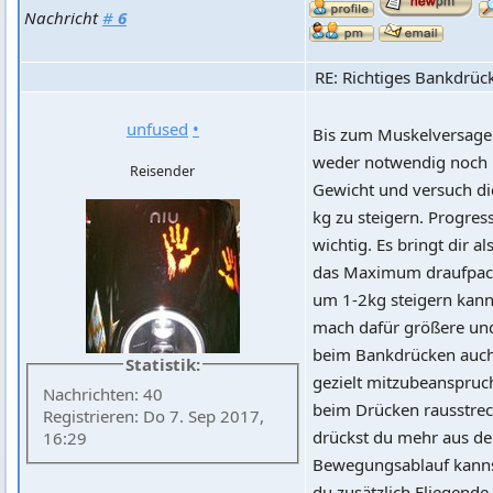
Nachricht
#
6
RE: Richtiges Bankdrüc
unfused
•
Bis zum Muskelversagen
weder notwendig noch hi
Reisender
Gewicht und versuch dic
kg zu steigern. Progres
wichtig. Es bringt dir 
das Maximum draufpack
um 1-2kg steigern kanns
mach dafür größere und
beim Bankdrücken auch 
Statistik:
gezielt mitzubeanspruch
Nachrichten: 40
beim Drücken rausstrec
Registrieren: Do 7. Sep 2017,
drückst du mehr aus d
16:29
Bewegungsablauf kanns
du zusätzlich Fliegende