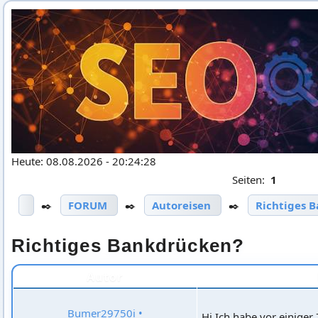
Heute: 08.08.2026 - 20:24:28
Seiten:
1
✒️
FORUM
✒️
Autoreisen
✒️
Richtiges 
Richtiges Bankdrücken?
Autor
Bumer29750i
•
Hi Ich habe vor einiger