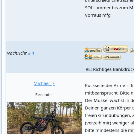
SOLL immer bis zum Mu
Vorraus mfg
Nachricht
#
1
RE: Richtiges Bankdrüc
Michael_
•
Rückseite der Arme = T
mitbeansprucht. Bitte ni
Reisender
Der Muskel wächst in d
Deinen ganzen Körper t
freien Grundübungen. Z
(verzeih´mir) weniger a
bitte mindestens die mi