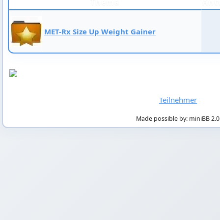
Thema
Ant
MET-Rx Size Up Weight Gainer
Teilnehmer
Made possible by: miniBB 2.0