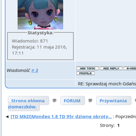
Statystyka:
Wiadomości: 871
Rejestracja: 11 maja 2016,
17:11
Wiadomość
#
3
RE: Sprawdzaj moich Gdańs
Strona główna
💬
FORUM
💬
Przywitania
ziomeczków.
◄
[TD MkII]Mondeo 1.8 TD 95r dziwne obroty...
: Poprzedn
Strony:
1