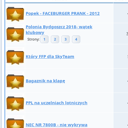
Popek - FACEBURGER PRANK - 2012
Polonia Bydgoszcz 2018- wątek
klubowy
Strony:
1
2
3
4
Który FFP dla SkyTeam
Bagaznik na klapę
PPL na uczelniach lotniczych
NEC NR 7800B - nie wykrywa