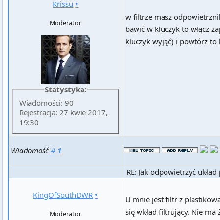
Krissu
•
w filtrze masz odpowietrznik
Moderator
bawić w kluczyk to włącz za
kluczyk wyjąć) i powtórz to 
Statystyka:
Wiadomości: 90
Rejestracja: 27 kwie 2017,
19:30
Wiadomość
#
1
RE: Jak odpowietrzyć układ
KingOfSouthDWR
•
U mnie jest filtr z plastiko
się wkład filtrujący. Nie ma
Moderator