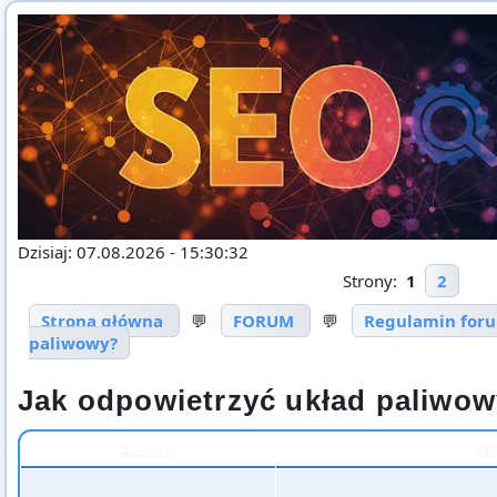
Dzisiaj: 07.08.2026 - 15:30:32
Strony:
1
2
Strona główna
💬
FORUM
💬
Regulamin for
paliwowy?
Jak odpowietrzyć układ paliwo
Autor
W