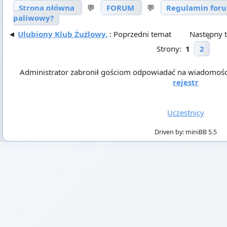
Strona główna
💬
FORUM
💬
Regulamin for
paliwowy?
◄
Ulubiony Klub Żużlowy.
: Poprzedni temat
Następny 
Strony:
1
2
Administrator zabronił gościom odpowiadać na wiadomości! A
rejestr
Uczestnicy
Driven by: miniBB 5.5