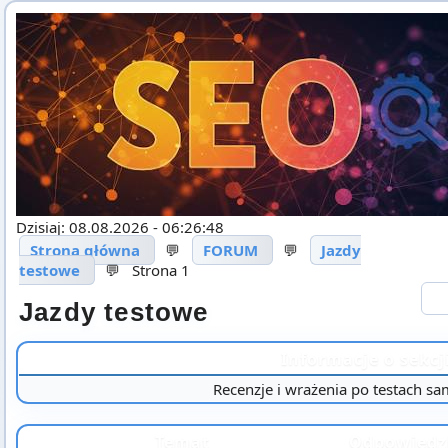
Dzisiaj: 08.08.2026 - 06:26:48
Strona główna
💬
FORUM
💬
Jazdy
testowe
💬
Strona 1
Jazdy testowe
Informacje o sekcj
Recenzje i wrażenia po testach 
Temat
Odpowiedz