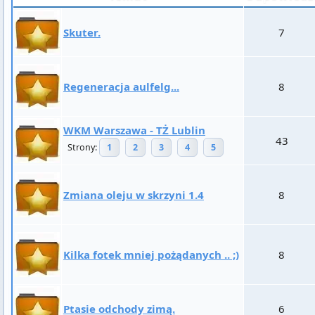
Skuter.
7
Regeneracja aulfelg...
8
WKM Warszawa - TŻ Lublin
43
Strony:
1
2
3
4
5
Zmiana oleju w skrzyni 1.4
8
Kilka fotek mniej pożądanych .. ;)
8
Ptasie odchody zimą.
6