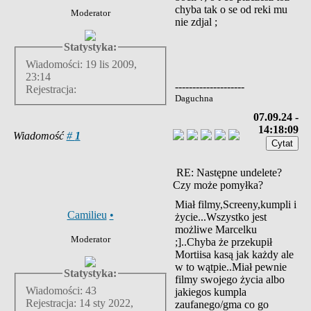
chyba tak o se od reki mu
Moderator
nie zdjal ;
Statystyka:
Wiadomości: 19 lis 2009,
23:14
--------------------
Rejestracja:
Daguchna
07.09.24 -
14:18:09
Wiadomość
#
1
RE: Następne undelete?
Czy może pomyłka?
Miał filmy,Screeny,kumpli i
Camilieu
•
życie...Wszystko jest
możliwe Marcelku
Moderator
;]..Chyba że przekupił
Mortiisa kasą jak każdy ale
w to wątpie..Miał pewnie
Statystyka:
filmy swojego życia albo
Wiadomości: 43
jakiegos kumpla
Rejestracja: 14 sty 2022,
zaufanego/gma co go