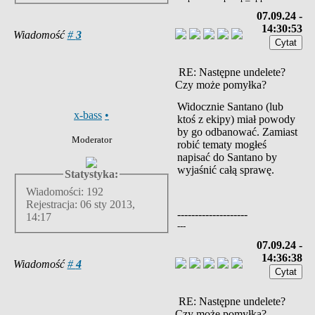
07.09.24 -
14:30:53
Wiadomość
#
3
RE: Następne undelete?
Czy może pomyłka?
Widocznie Santano (lub
x-bass
•
ktoś z ekipy) miał powody
by go odbanować. Zamiast
Moderator
robić tematy mogłeś
napisać do Santano by
wyjaśnić całą sprawę.
Statystyka:
Wiadomości: 192
Rejestracja: 06 sty 2013,
--------------------
14:17
---
07.09.24 -
14:36:38
Wiadomość
#
4
RE: Następne undelete?
Czy może pomyłka?