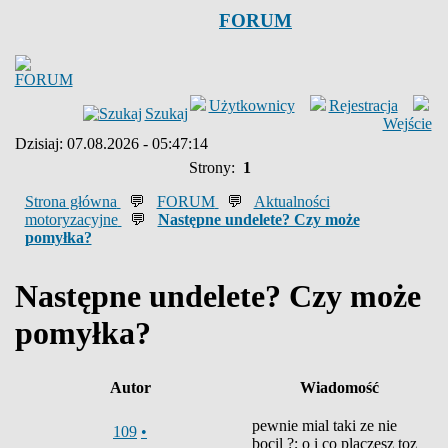
FORUM
Użytkownicy
Rejestracja
Szukaj
Wejście
Dzisiaj: 07.08.2026 - 05:47:14
Strony:
1
Strona główna
💬
FORUM
💬
Aktualności
motoryzacyjne
💬
Następne undelete? Czy może
pomyłka?
Następne undelete? Czy może
pomyłka?
Autor
Wiadomość
pewnie mial taki ze nie
109
•
bocil ?; o i co placzesz toz