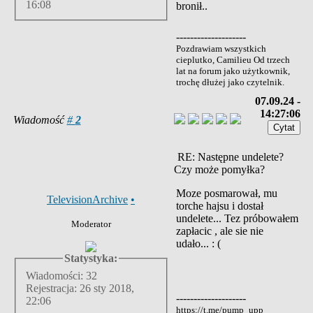
16:08
bronił..
--------------------
Pozdrawiam wszystkich
cieplutko, Camilieu Od trzech
lat na forum jako użytkownik,
trochę dłużej jako czytelnik.
07.09.24 -
14:27:06
Wiadomość
#
2
RE: Następne undelete?
Czy może pomyłka?
Moze posmarował, mu
TelevisionArchive
•
torche hajsu i dostał
undelete... Tez próbowałem
Moderator
zapłacic , ale sie nie
udało... : (
Statystyka:
Wiadomości: 32
Rejestracja: 26 sty 2018,
--------------------
22:06
https://t.me/pump_upp