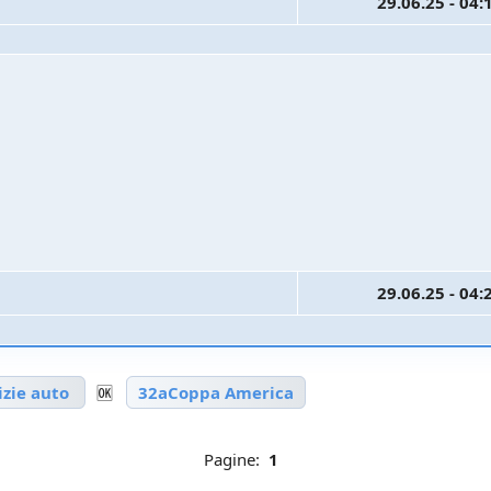
29.06.25 - 04:
29.06.25 - 04:
izie auto
🆗
32aCoppa America
Pagine:
1