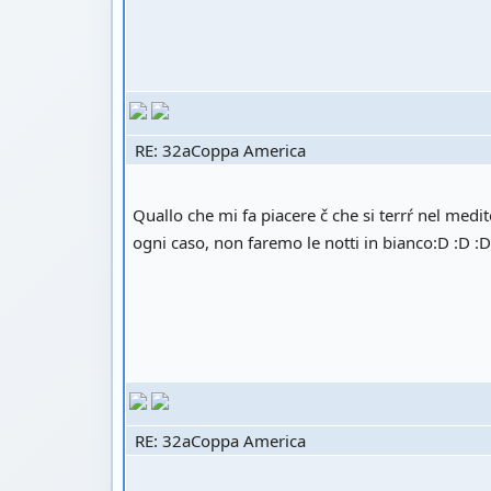
RE: 32aCoppa America
Quallo che mi fa piacere č che si terrŕ nel medi
ogni caso, non faremo le notti in bianco:D :D :
RE: 32aCoppa America