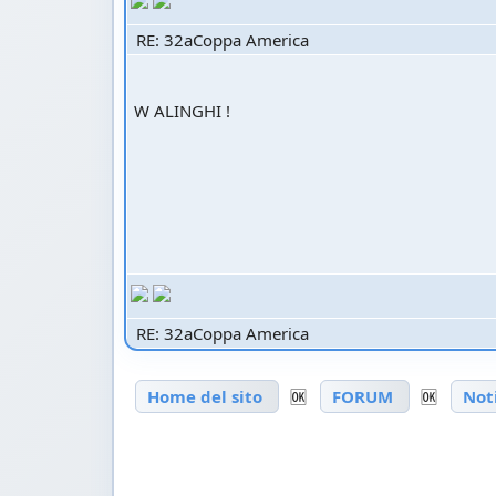
RE: 32aCoppa America
W ALINGHI !
RE: 32aCoppa America
Home del sito
🆗
FORUM
🆗
Not