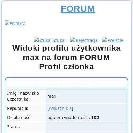
FORUM
Szukaj
Rejestracja
Wejście
Widoki profilu użytkownika
max na forum FORUM
Profil członka
Informacje rejestracyjne
Imię i nazwisko
max
uczestnika:
Reputacja:
[
Wskaźnik ±
]
Działalność:
ogółem wiadomości:
102
Status: