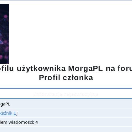
ofilu użytkownika MorgaPL na f
Profil członka
Informacje rejestracyjne
gaPL
kaźnik ±
]
łem wiadomości:
4