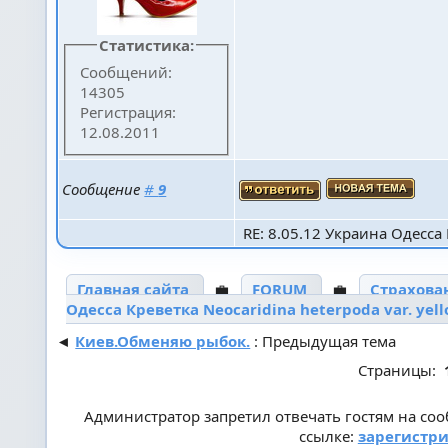
Статистика:
Сообщений:
14305
Регистрация:
12.08.2011
Сообщение
#
9
RE: 8.05.12 Украина Одесса К
Главная сайта
💼
FORUM
💼
Страхова
Одесса Креветка Neocaridina heterpoda var. yel
◄
Киев.Обменяю рыбок.
: Предыдущая тема
Страницы:
Администратор запретил отвечать гостям на со
ссылке:
зарегистри