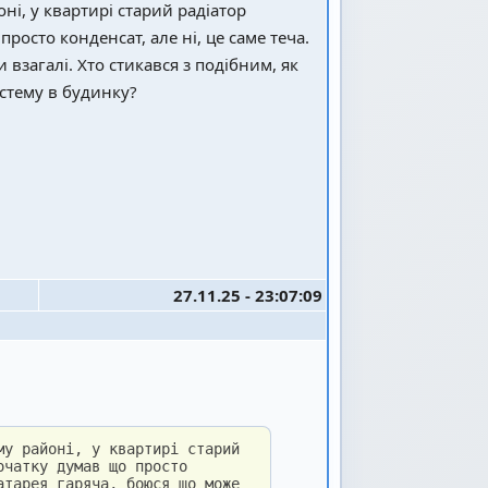
ні, у квартирі старий радіатор
росто конденсат, але ні, це саме теча.
загалі. Хто стикався з подібним, як
стему в будинку?
27.11.25 - 23:07:09
му районі, у квартирі старий
очатку думав що просто
атарея гаряча, боюся що може