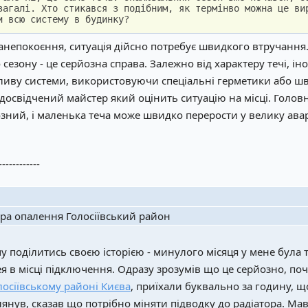
загалі. Хто стикався з подібним, як термінво можна це ви
и всю систему в будинку?
непокоєння, ситуація дійсно потребує швидкого втручання. Т
езону - це серйозна справа. Залежно від характеру течі, і
ливу системи, використовуючи спеціальні герметики або ш
досвідчений майстер який оцінить ситуацію на місці. Головне
зний, і маленька теча може швидко перерости у велику ава
------------
ора опалення Голосіївський район
чу поділитись своєю історією - минулого місяця у мене була 
ея в місці підключення. Одразу зрозумів що це серйозно, п
лосіївському районі Києва
, приїхали буквально за годину, 
янув, сказав що потрібно міняти підводку до радіатора. Мав