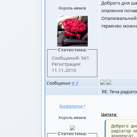
Доброго дня шан
Король мемов
опалення почав 
Опалювальний с
термінво можна
Статистика:
Сообщений: 561
Регистрация:
11.11.2010
Сообщение
#
1
RE: Теча радіат
Анжелина
•
Цитата:
Король мемов
Доброго дн
радіатор о
Статистика:
конденсат,