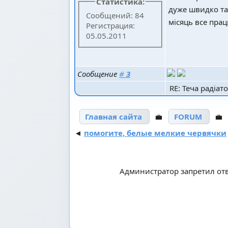
Статистика:
дуже швидко та 
Сообщений: 84
місяць все пра
Регистрация:
05.05.2011
Сообщение
#
3
RE: Теча радіат
Главная сайта
💼
FORUM

◄
помогите, белые мелкие червячки
Администратор запретил отв