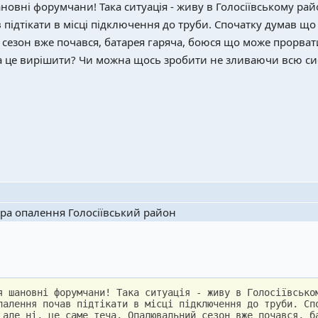
овні форумчани! Така ситуація - живу в Голосіївському райо
підтікати в місці підключення до труби. Спочатку думав що п
езон вже почався, батарея гаряча, боюся що може прорвати в
 це вирішити? Чи можна щось зробити не зливаючи всю си
ора опалення Голосіївський район
я шановні форумчани! Така ситуація - живу в Голосіївсько
палення почав підтікати в місці підключення до труби. Сп
 але ні, це саме теча. Опалювальний сезон вже почався, б