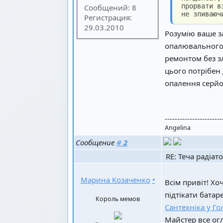
прорвати в
Сообщений: 8
не зливаюч
Регистрация:
29.03.2010
Розумію ваше за
опалювального с
ремонтом без з
цього потрібен 
опалення серйо
-----------------------
Angelina
Сообщение
#
2
RE: Теча радіат
Марина Козаченко
•
Всім привіт! Хо
підтікати батар
Король мемов
Сантехніка у Го
Майстер все огл