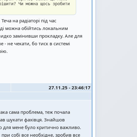
рішити? Чи можна щось зробити
еча на радіаторі під час
ноді можна обійтись локальним
видко замінивши прокладку. Але для
 - не чекати, бо тиск в системі
рію.
27.11.25 - 23:46:17
така сама проблема, теж почала
очав шукати фахівця. Знайшов
що для мене було критично важливо.
 при собі все необхідне, зробив все