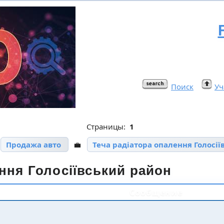
Поиск
Уч
Страницы:
1

Продажа авто
💼
Теча радіатора опалення Голосі
ння Голосіївський район
Сообщение