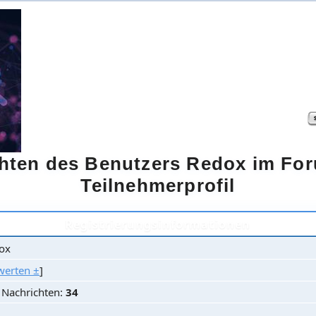
ichten des Benutzers Redox im F
Teilnehmerprofil
Registrierungsinformationen
ox
werten ±
]
e Nachrichten:
34