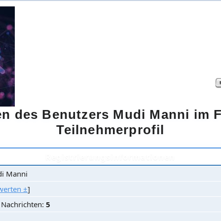
ten des Benutzers Mudi Manni i
Teilnehmerprofil
Registrierungsinformationen
i Manni
werten ±
]
e Nachrichten:
5