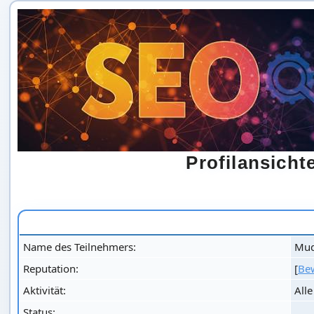
Profilansich
Name des Teilnehmers:
Mud
Reputation:
[
Be
Aktivität:
All
Status: