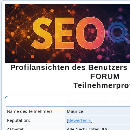
Profilansichten des Benutzers
FORUM
Teilnehmerprof
Registrierungsinformat
Name des Teilnehmers:
Maurice
Reputation:
[
Bewerten ±
]
Aktivität:
Alle Nachrichten:
35