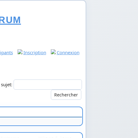
RUM
cipants
Inscription
Connexion
u sujet:
Auteur
Mises à jour