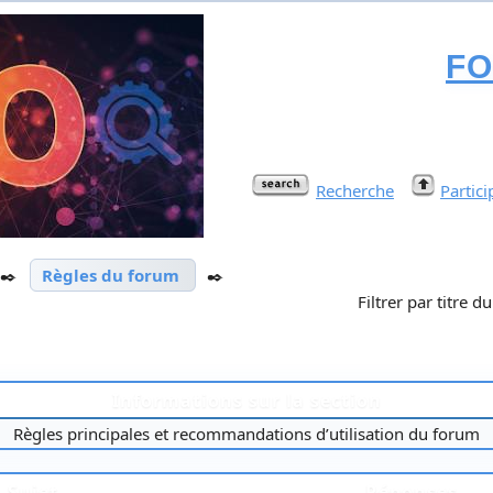
F
Recherche
Partici
✒️
Règles du forum
✒️
Filtrer par titre d
Informations sur la section
Règles principales et recommandations d’utilisation du forum
Sujet
Réponses