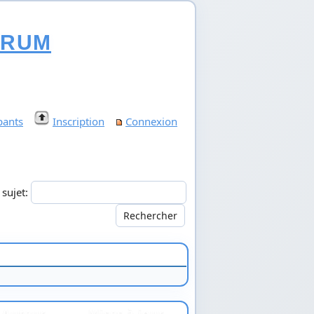
ORUM
pants
Inscription
Connexion
u sujet:
Auteur
Mises à jour