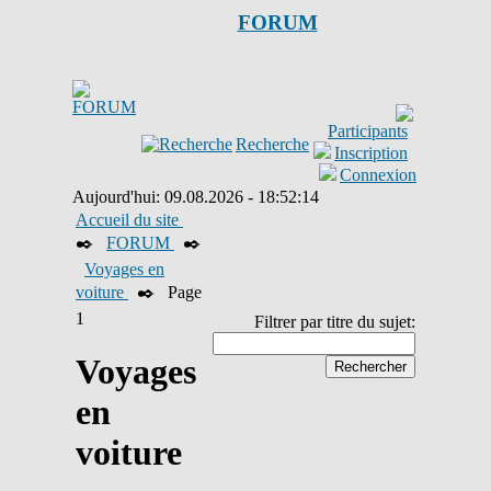
FORUM
Participants
Recherche
Inscription
Connexion
Aujourd'hui: 09.08.2026 - 18:52:14
Accueil du site
✒️
FORUM
✒️
Voyages en
voiture
✒️
Page
1
Filtrer par titre du sujet:
Voyages
en
voiture