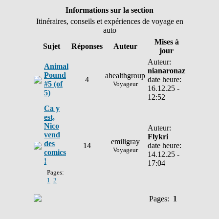
Informations sur la section
Itinéraires, conseils et expériences de voyage en
auto
Mises à
Sujet
Réponses
Auteur
jour
Auteur:
Animal
nianaronaz
Pound
ahealthgroup
4
date heure:
#5 (of
Voyageur
16.12.25 -
5)
12:52
Ca y
est,
Nico
Auteur:
vend
Flykri
emiligray
des
14
date heure:
Voyageur
comics
14.12.25 -
!
17:04
Pages:
1
2
Pages:
1