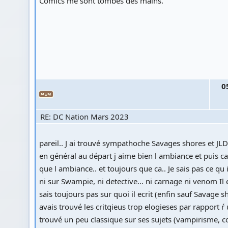
Comics me sont tombés des mains.
0
RE: DC Nation Mars 2023
pareil.. J ai trouvé sympathoche Savages shores et JL
en général au départ j aime bien l ambiance et puis ca 
que l ambiance.. et toujours que ca.. Je sais pas ce qu i
ni sur Swampie, ni detective... ni carnage ni venom Il e
sais toujours pas sur quoi il ecrit (enfin sauf Savage sh
avais trouvé les critqieus trop elogieses par rapport ŕ
trouvé un peu classique sur ses sujets (vampirisme, co