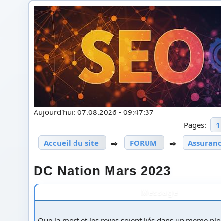
Aujourd'hui: 07.08.2026 - 09:47:37
Pages:
1
Accueil du site
✒️
FORUM
✒️
Assuranc
DC Nation Mars 2023
Message
Que la mort et les ręves soient liés dans un męme pl