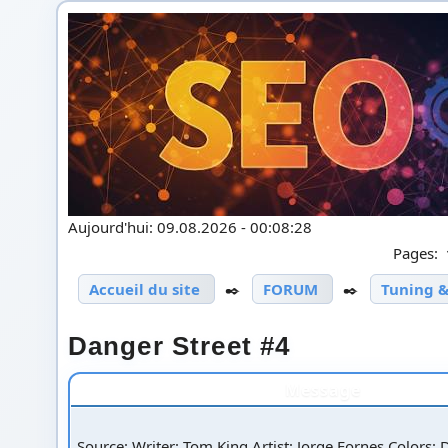
Aujourd'hui: 09.08.2026 - 00:08:28
Pages:
Accueil du site
✒️
FORUM
✒️
Tuning &
Danger Street #4
Message
Source: Writer: Tom King Artist: Jorge Fornes Colors: 