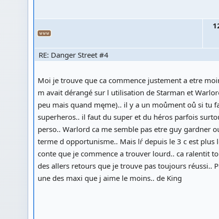
1
RE: Danger Street #4
Moi je trouve que ca commence justement a etre moin
m avait dérangé sur l utilisation de Starman et Warlor
peu mais quand męme).. il y a un moůment oů si tu fa
superheros.. il faut du super et du héros parfois surto
perso.. Warlord ca me semble pas etre guy gardner o
terme d opportunisme.. Mais lŕ depuis le 3 c est plus 
conte que je commence a trouver lourd.. ca ralentit t
des allers retours que je trouve pas toujours réussi.. Po
une des maxi que j aime le moins.. de King