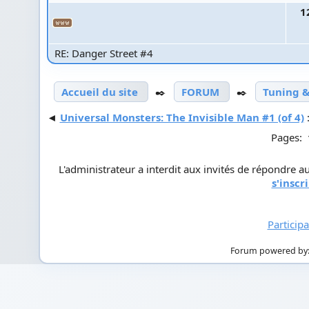
1
RE: Danger Street #4
Accueil du site
✒️
FORUM
✒️
Tuning &
◄
Universal Monsters: The Invisible Man #1 (of 4)
:
Pages:
L'administrateur a interdit aux invités de répondre au
s'inscr
Particip
Forum powered by: