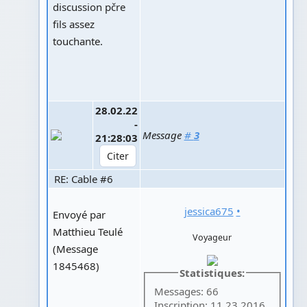
discussion pčre
fils assez
touchante.
28.02.22
-
Message
#
3
21:28:03
RE: Cable #6
jessica675
•
Envoyé par
Matthieu Teulé
Voyageur
(Message
1845468)
Statistiques:
Messages: 66
Inscription: 11.23.2016