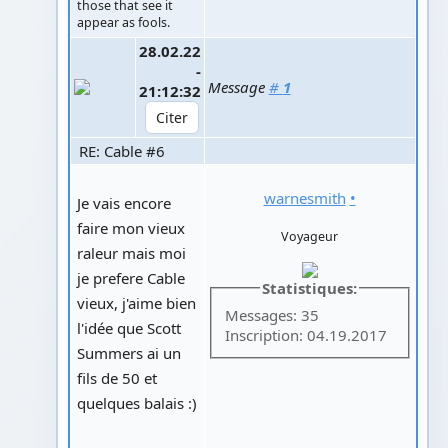
those that see it
appear as fools.
28.02.22
-
Message
#
1
21:12:32
RE: Cable #6
warnesmith
•
Je vais encore
faire mon vieux
Voyageur
raleur mais moi
je prefere Cable
Statistiques:
vieux, j'aime bien
Messages: 35
l'idée que Scott
Inscription: 04.19.2017
Summers ai un
fils de 50 et
quelques balais :)