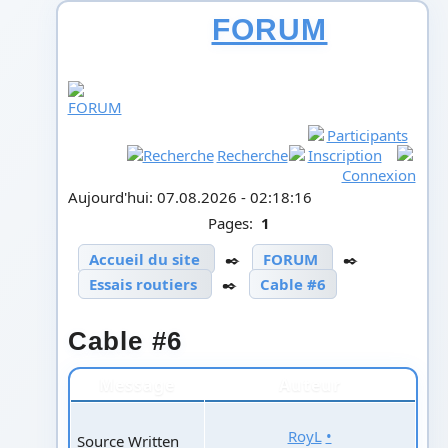
FORUM
Participants
Recherche
Inscription
Connexion
Aujourd'hui: 07.08.2026 - 02:18:16
Pages:
1
Accueil du site
✒️
FORUM
✒️
Essais routiers
✒️
Cable #6
Cable #6
Message
Auteur
RoyL
•
Source Written