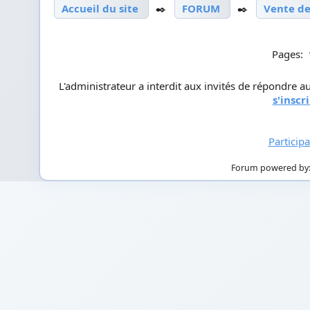
Accueil du site
✒️
FORUM
✒️
Vente de
Pages:
L'administrateur a interdit aux invités de répondre au
s'inscr
Particip
Forum powered by: