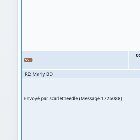
0
RE: Marly BD
Envoyé par scarletneedle (Message 1726088)