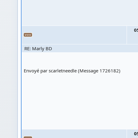
0
RE: Marly BD
Envoyé par scarletneedle (Message 1726182)
0