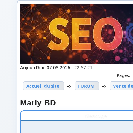
Aujourd'hui: 07.08.2026 - 22:57:21
Pages:
Accueil du site
✒️
FORUM
✒️
Vente de
Marly BD
Message