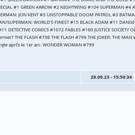
PECIAL #1 GREEN ARROW #2 NIGHTWING #104 SUPERMAN #4 
PERMAN: JON KENT #3 UNSTOPPABLE DOOM PATROL #3 BATM
MAN/SUPERMAN: WORLD’S FINEST #15 BLACK ADAM #11 DANGE
#11 DETECTIVE COMICS #1072 FABLES #160 JUSTICE SOCIETY O
ernier? THE FLASH #798 THE FLASH #799 THE JOKER: THE MAN
ręte aprčs le 1er arc. WONDER WOMAN #799
28.09.23 - 15:50:34