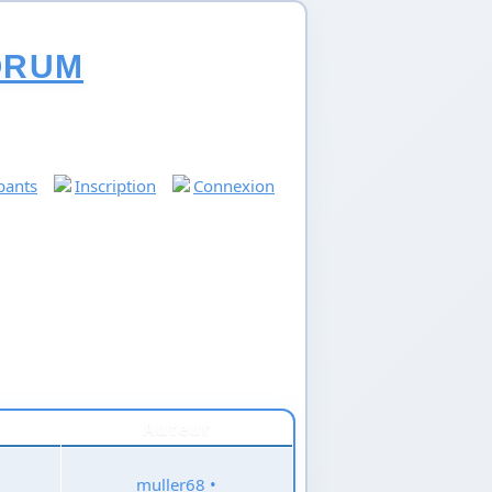
ORUM
ipants
Inscription
Connexion
Auteur
muller68
•
1