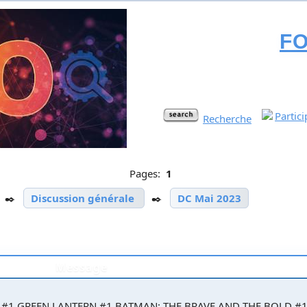
F
Partic
Recherche
Pages:
1
✒️
Discussion générale
✒️
DC Mai 2023
Message
ZAM! #1 GREEN LANTERN #1 BATMAN: THE BRAVE AND THE BOLD #