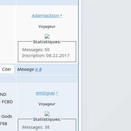
AdamJackson
•
Voyageur
Statistiques:
Messages: 50
Inscription: 08.22.2017
Message
#
6
emiligray
•
AND
3 FCBD
Voyageur
e Gods
Statistiques:
 798
Messages: 38