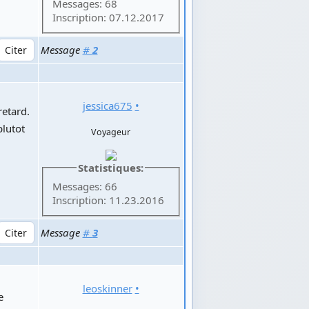
Messages: 68
Inscription: 07.12.2017
Message
#
2
jessica675
•
retard.
plutot
Voyageur
Statistiques:
Messages: 66
Inscription: 11.23.2016
Message
#
3
leoskinner
•
e