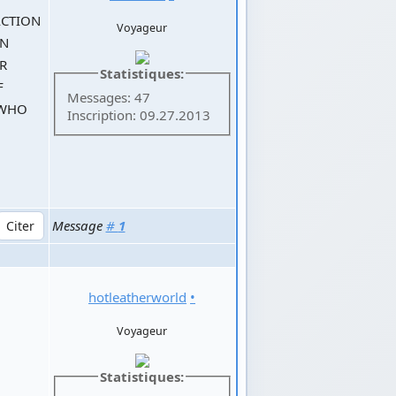
ACTION
Voyageur
AN
R
Statistiques:
F
Messages: 47
 WHO
Inscription: 09.27.2013
Message
#
1
hotleatherworld
•
Voyageur
Statistiques: