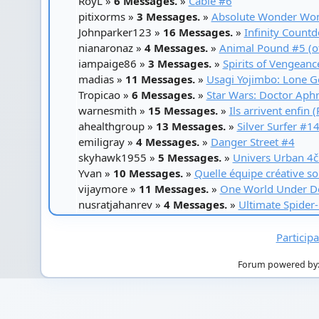
RoyL »
6 Messages.
»
Cable #6
pitixorms »
3 Messages.
»
Absolute Wonder Wo
Johnparker123 »
16 Messages.
»
Infinity Coun
nianaronaz »
4 Messages.
»
Animal Pound #5 (of
iampaige86 »
3 Messages.
»
Spirits of Vengeanc
madias »
11 Messages.
»
Usagi Yojimbo: Lone Go
Tropicao »
6 Messages.
»
Star Wars: Doctor Aph
warnesmith »
15 Messages.
»
Ils arrivent enfin
ahealthgroup »
13 Messages.
»
Silver Surfer #1
emiligray »
4 Messages.
»
Danger Street #4
skyhawk1955 »
5 Messages.
»
Univers Urban 4
Yvan »
10 Messages.
»
Quelle équipe créative s
vijaymore »
11 Messages.
»
One World Under D
nusratjahanrev »
4 Messages.
»
Ultimate Spider
Particip
Forum powered by: