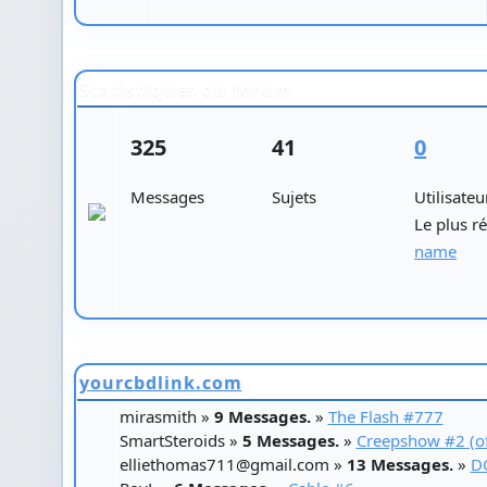
Statistiques du forum
325
41
0
Messages
Sujets
Utilisateu
Le plus ré
name
yourcbdlink.com
mirasmith »
9 Messages.
»
The Flash #777
SmartSteroids »
5 Messages.
»
Creepshow #2 (of
elliethomas711@gmail.com »
13 Messages.
»
D