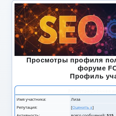
Просмотры профиля пол
форуме F
Профиль уч
Регистрационная 
Имя участника:
Лиза
Репутация:
[
Оценить ±
]
Активность:
всего сообщений:
515