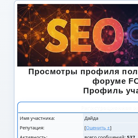
Просмотры профиля пол
форуме F
Профиль уч
Регистрационная 
Имя участника:
Дайда
Репутация:
[
Оценить ±
]
Активность:
всего сообщений:
537