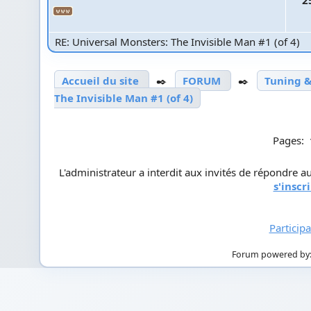
RE: Universal Monsters: The Invisible Man #1 (of 4)
Accueil du site
✒️
FORUM
✒️
Tuning &
The Invisible Man #1 (of 4)
Pages:
L'administrateur a interdit aux invités de répondre au
s'inscr
Particip
Forum powered by: